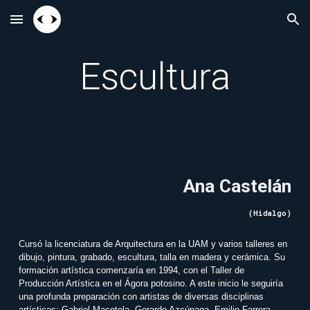
Skip to main content
Skip to navigation
Escultura
Ana Castelán
(
Hidalgo
)
Cursó la licenciatura de Arquitectura en la UAM y varios talleres en
dibujo, pintura, grabado, escultura, talla en madera y cerámica. Su
formación artística comenzaría en 1994, con el Taller de
Producción Artística en el Ágora potosino. A este inicio le seguiría
una profunda preparación con artistas de diversas disciplinas
artísticas: Gabriel Macotela, Gerardo Azcúnaga, Emilio Farrera,