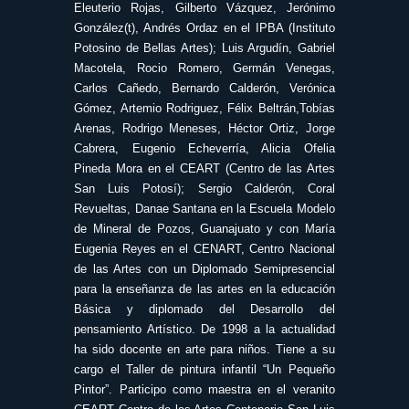
Eleuterio Rojas, Gilberto Vázquez, Jerónimo
González(t), Andrés Ordaz en el IPBA (Instituto
Potosino de Bellas Artes); Luis Argudín, Gabriel
Macotela, Rocio Romero, Germán Venegas,
Carlos Cañedo, Bernardo Calderón, Verónica
Gómez, Artemio Rodriguez, Félix Beltrán,Tobías
Arenas, Rodrigo Meneses, Héctor Ortiz, Jorge
Cabrera, Eugenio Echeverría, Alicia Ofelia
Pineda Mora en el CEART (Centro de las Artes
San Luis Potosí); Sergio Calderón, Coral
Revueltas, Danae Santana en la Escuela Modelo
de Mineral de Pozos, Guanajuato y con María
Eugenia Reyes en el CENART, Centro Nacional
de las Artes con un Diplomado Semipresencial
para la enseñanza de las artes en la educación
Básica y diplomado del Desarrollo del
pensamiento Artístico. De 1998 a la actualidad
ha sido docente en arte para niños. Tiene a su
cargo el Taller de pintura infantil “Un Pequeño
Pintor”. Participo como maestra en el veranito